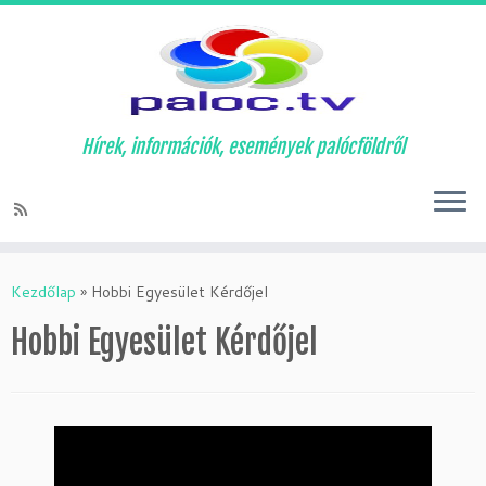
Hírek, információk, események palócföldről
Skip
to
Kezdőlap
»
Hobbi Egyesület Kérdőjel
content
Hobbi Egyesület Kérdőjel