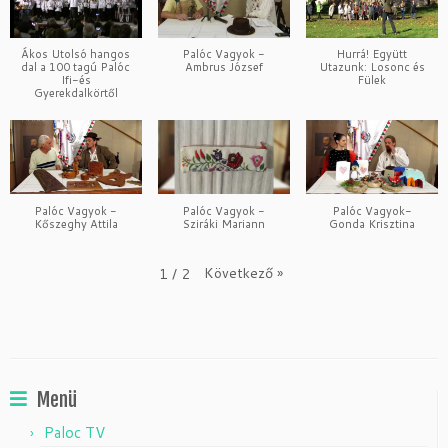
Ákos Utolsó hangos
Palóc Vagyok -
Hurrá! Együtt
dal a 100 tagú Palóc
Ambrus József
Utazunk: Losonc és
Ifi-és
Fülek
Gyerekdalkörtől
Palóc Vagyok -
Palóc Vagyok -
Palóc Vagyok-
Kőszeghy Attila
Sziráki Mariann
Gonda Krisztina
Következő
»
1
/
2
Menü
Paloc TV