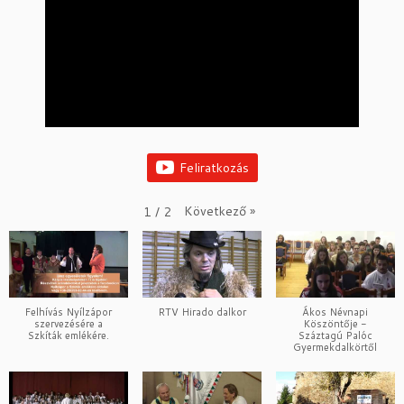
Feliratkozás
Következő
»
1
/
2
Felhívás Nyílzápor
RTV Hirado dalkor
Ákos Névnapi
szervezésére a
Köszöntője -
Szkíták emlékére.
Száztagú Palóc
Gyermekdalkörtől