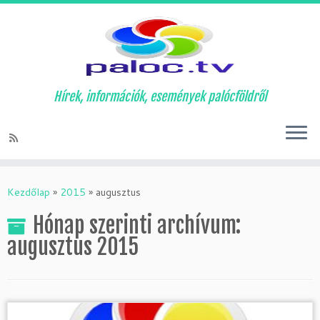
Hírek, információk, események palócföldről
Skip
to
Kezdőlap
»
2015
»
augusztus
content
Hónap szerinti archívum:
augusztus 2015